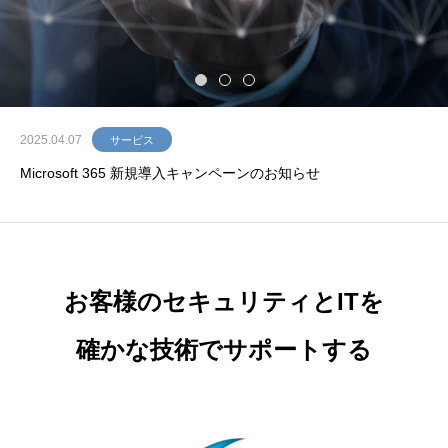
W
o
o
d
r
o
w
B
u
s
i
n
e
s
s
C
o
n
s
u
l
t
i
n
g
I
n
c
.
2025.04.07
サービス
Microsoft 365 新規導入キャンペーンのお知らせ
お客様のセキュリティとITを
確かな技術でサポートする