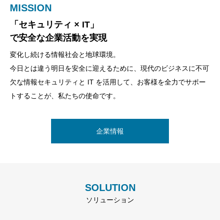
MISSION
PHILOSOPHY
「セキュリティ × IT」
これからもみなさまの
で安全な企業活動を実現
確かな明日を支えるパートナーとして
変化し続ける情報社会と地球環境。
私たちウッドロー・ビジネス・コンサルティングは、「確かな明
今日とは違う明日を安全に迎えるために、現代のビジネスに不可
日を支えるパートナー」として、みなさまの未来デザインをフォ
欠な情報セキュリティと IT を活用して、お客様を全力でサポー
ローし、「確かな明日」をともに考え、その礎を築いてまいりま
トすることが、私たちの使命です。
す。
企業情報
企業情報
SOLUTION
ソリューション