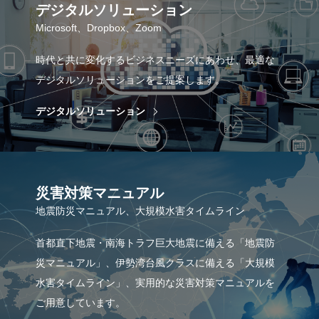
デジタルソリューション
Microsoft、Dropbox、Zoom
時代と共に変化するビジネスニーズにあわせ、最適な
デジタルソリューションをご提案します。
デジタルソリューション
災害対策マニュアル
地震防災マニュアル、大規模水害タイムライン
首都直下地震・南海トラフ巨大地震に備える「地震防
災マニュアル」、伊勢湾台風クラスに備える「大規模
水害タイムライン」、実用的な災害対策マニュアルを
ご用意しています。