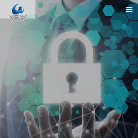
I
S
M
S
コ
ン
サ
ル
テ
ィ
ン
グ
確
か
な
明
日
を
支
え
る
パ
ー
ト
ナ
ー