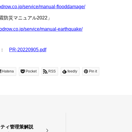
odrow.co.jp/service/manual-flooddamage/
震防災マニュアル2022」
odrow.co.jp/service/manual-earthquake/
細：
PR-20220905.pdf
Hatena
Pocket
RSS
feedly
Pin it
ュリティ管理策解説