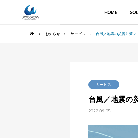
HOME
SOL
お知らせ
サービス
台風／地震の災害対策マ
GREETIN
ごあいさつ
SOLUTION
COMPANY
サービス
ソリューション
企業概要
台風／地震の
ACCESS
2022.09.05
アクセス
ISMSコ
認証取得