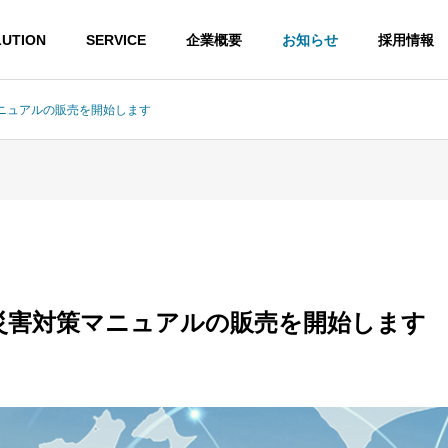
UTION
SERVICE
企業概要
お知らせ
採用情報
ニュアルの販売を開始します
G
PHILOSOPHY
企業理念
災害対策マニュアルの販売を開始します
PARTNER
パートナー企業
ンサルティング
デジタルソリューション
支援・運用支援
Microsoft、Dropbox、Zoom