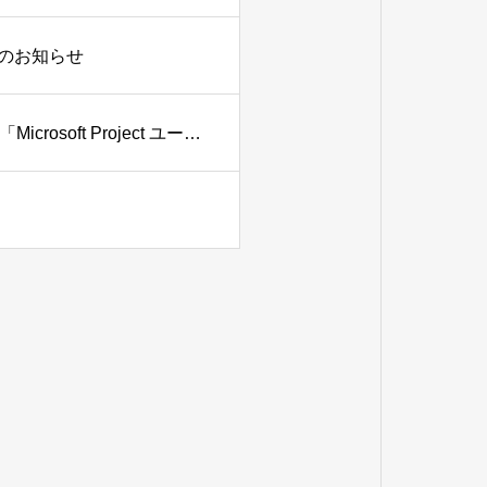
供開始のお知らせ
毎月開催！オンライン研修：WBC Fasic トレーニング 第1弾「Microsoft Project ユーザートレーニング」 サービス開始のお知らせ