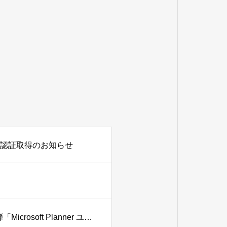
S）認証取得のお知らせ
毎月開催！オンライン研修：WBC Fasic トレーニング 第２弾「Microsoft Planner ユーザートレーニング」 サービス開始のお知らせ